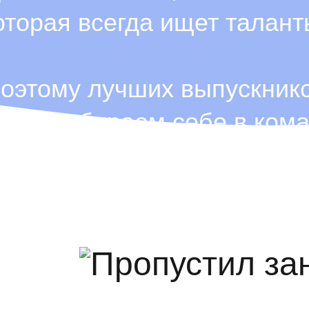
оторая всегда ищет талант
оэтому лучших выпускник
огда забираем себе в кома