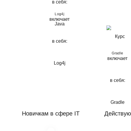
Log4j
3
Модуль.
Коллекции и многопоточн
3-й м
Gradle
Длительность: 21 Ак.
Новичкам в сфере IT
Действую