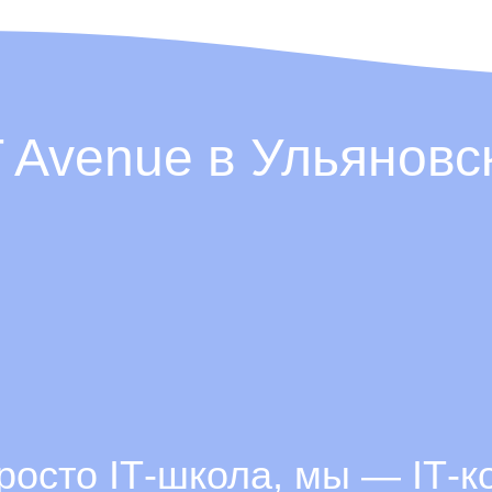
T Avenue в Ульяновс
росто ІТ-школа, мы — ІТ-к