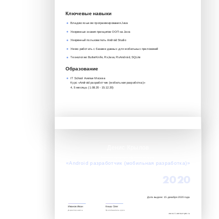
Ключевые навыки
Владею языком программирования Java
Уверенные знания принципов ООП на Java
Уверенный пользователь Android Studio
Умею работать с базами данных для мобильных приложений
Технологии: ButterKnife, RxJava, RxAndroid, SQLite
Образование
IT School Avenue Москва
Курс «Android разработчик (мобильная разработка)»‎
4, 5 месяца. (1.08.20 - 15.12.20)
Денис Крылов
Успешно завершил обучение по курсу:
«Android разработчик (мобильная разработка)»‎
2020
Дата выдачи: 15 декабря 2020 года
Иванов Иван
Кныш Олег
Директор школы
Преподаватель курса
www.it.avenue-pro.ru