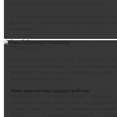
нуля
, а в будущем получить престижную работу.
2. Начинающим разработчикам, имеющим минимальн
желающим в дальнейшем построить карьеру в сект
разработки
.
3. Действующим программистам, желающи
специальность.
Прохождение курсов Android разработки – ун
решение для начинающих и уже действующих про
желающих получить или упорядочить знания
квалифицированных экспертов.
Какие перспективы трудоустройства
Операционная система Андроид охватывает
технические сферы нашей жизни. За последний г
продано свыше 1,5 млрд смартфонов, планшет
устройств на этой операционной системе. На сегодн