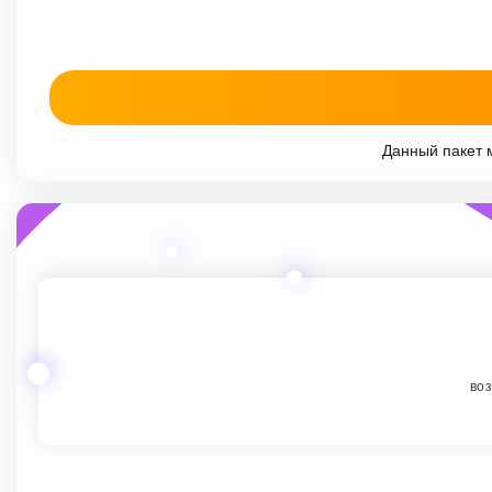
Данный пакет м
воз