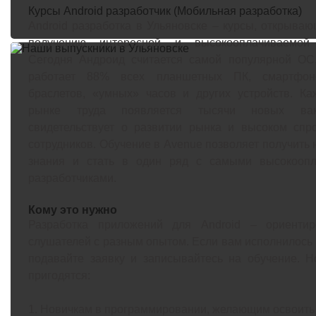
Курсы Android разработчик (Мобильная разработка)
Android разработка в Ульяновске – курсы, открываю
получению интересной и высокооплачиваемой 
Сегодня Андроид считается самой популярной ОС,
работает 88% всех планшетных ПК, смартфоно
браслетов, «умных» часов и других устройств. К
рынке труда появляется тысячи новых вак
свидетельствует о развитии рынка и высоком спр
сотрудников. Обучение в Avenue позволяет получить
знания и стать в один ряд с самыми высокооп
разработчиками.
Кому это нужно
Разработка приложений для Android – ориенти
слушателей с разным опытом. Если вам исполнилось 1
подавайте заявку и записывайтесь на обучение. 
пригодятся:
1. Новичкам в программировании, желающим освоит