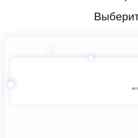
Выберит
воз