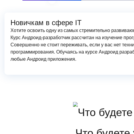
Новичкам в сфере IT
Хотите освоить одну из самых стремительно развив
Курс Андроид-разработчик рассчитан на изучение про
Совершенно не стоит переживать, если у вас нет техн
программирования. Обучаясь на курсе Андроид разраб
любые Андроид приложения.
4
Модуль.
Мобильная разработка (Andr
4-й м
Длительность: 21 Ак.
Что будете