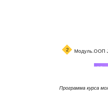
2
Модуль.
ООП 
2-й м
Длительность: 21 Ак.
Программа курса мож