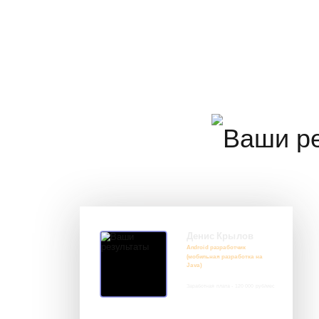
Денис Крылов
Android разработчик
(мобильная разработка на
Java)
Заработная плата - 120 000 руб/мес‎
8 917 552 03 33
it@avenue-pro.ru