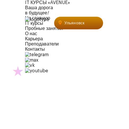
IT КУРСЫ «AVENUE»
Ваша дорога
в будущее
!
На главную
+7 (9
Ульяновск
IT курсы
Пробные занятия
О нас
Карьера
Преподаватели
Контакты