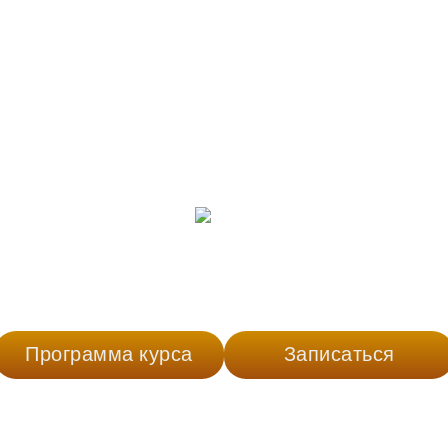
A MIDDLE-РАЗРАБО
 Java-разработки: Docker, Spring Boot,
те свой микросервис на основе Swagger 
Программа курса
Записаться