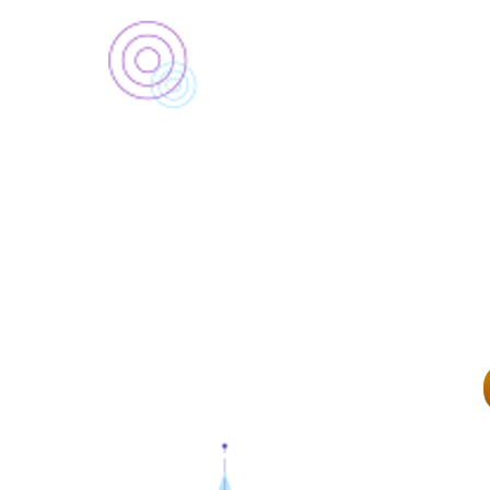
JAV
Освойте современные технологии
и другие. Реализуе