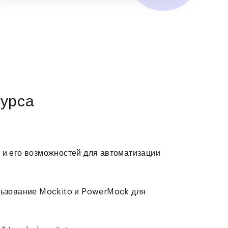
урса
 и его возможностей для автоматизации
ользование Mockito и PowerMock для