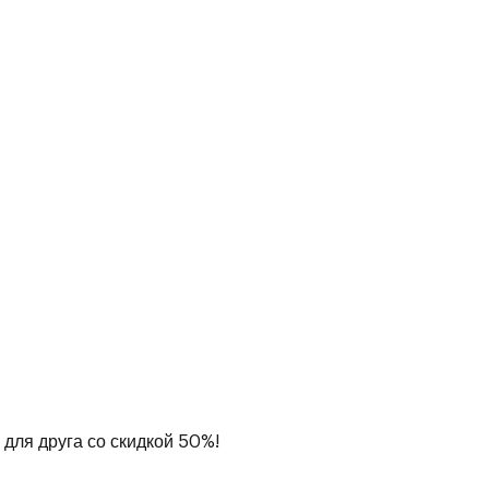
4
месяца
19:00 - 21:00
2 дня в неделю
Очно
онлайн
2 из 10
мест
 для друга со скидкой 50%!