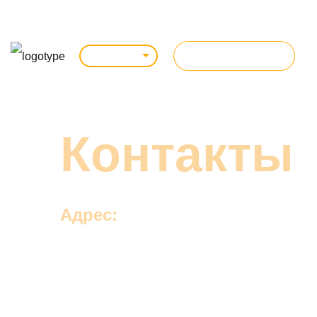
Элиста
Якутск
ВСЕ КУРСЫ
Ульяновск
Ярославль
Контакты
Адрес:
Все занятия проходят на территории бизн
«План А», Ульяновск, Проспект Нариманов
+7 (966) 999-06-75 (только звонки)
+7 (917) 552-03-33 (WhatsApp / Telegram)