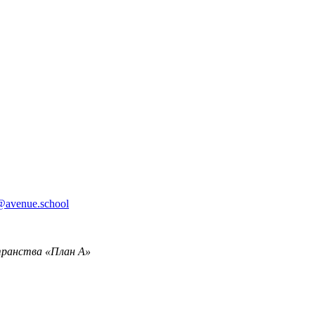
@avenue.school
транства «План А»