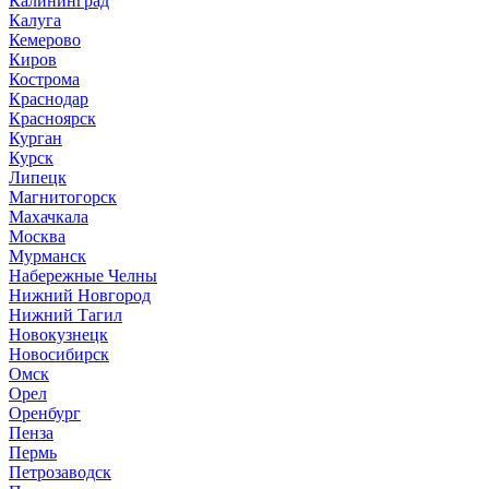
Калининград
Калуга
Кемерово
Киров
Кострома
Краснодар
Красноярск
Курган
Курск
Липецк
Магнитогорск
Махачкала
Москва
Мурманск
Набережные Челны
Нижний Новгород
Нижний Тагил
Новокузнецк
Новосибирск
Омск
Орел
Оренбург
Пенза
Пермь
Петрозаводск