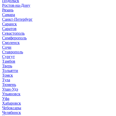
Подольск
Ростов-на-Дону
Рязань
Самара
Санкт-Петербург
Саранск
Саратов
Севастополь
Симферополь
Смоленск
Сочи
Ставрополь
Сургут
Тамбов
Тверь
Тольятти
Томск
Тула
Тюмень
Улан-Удэ
Ульяновск
Уфа
Хабаровск
Чебоксары
Челябинск