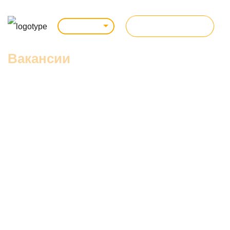
ВСЕ КУРСЫ
Ульяновск
Вакансии
Лучшие IT-компании Ульяновска и России рады выпускникам
школы Avenue. У нас высокие стандарты обучения, поэтому
мы готовим настоящих специалистов, которые способны
решать задачи согласно выбранной должности. Учитесь в
Avenue, получайте новую профессию и становитесь одним из
сотрудников лучших IT-компаний Ульяновска. Вас уже
заждались!