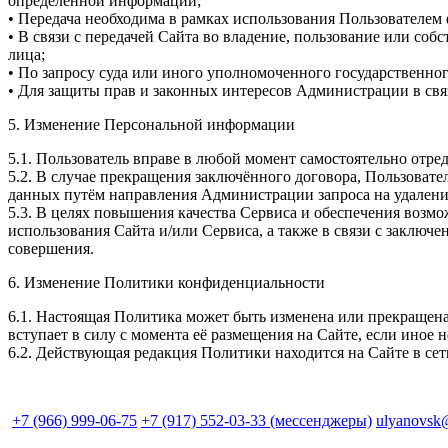
определённой информации;
• Передача необходима в рамках использования Пользователе
• В связи с передачей Сайта во владение, пользование или соб
лица;
• По запросу суда или иного уполномоченного государственно
• Для защиты прав и законных интересов Администрации в свя
5. Изменение Персональной информации
5.1. Пользователь вправе в любой момент самостоятельно от
5.2. В случае прекращения заключённого договора, Пользовате
данных путём направления Администрации запроса на удаление
5.3. В целях повышения качества Сервиса и обеспечения возм
использования Сайта и/или Сервиса, а также в связи с заключ
совершения.
6. Изменение Политики конфиденциальности
6.1. Настоящая Политика может быть изменена или прекращен
вступает в силу с момента её размещения на Сайте, если иное
6.2. Действующая редакция Политики находится на Сайте в сети Ин
+7 (966) 999-06-75
+7 (917) 552-03-33 (мессенджеры)
ulyanovsk