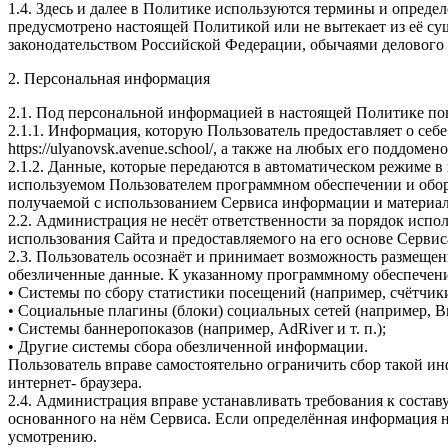
1.4. Здесь и далее в Политике используются термины и опред
предусмотрено настоящей Политикой или не вытекает из её су
законодательством Российской Федерации, обычаями делового 
2. Персональная информация
2.1. Под персональной информацией в настоящей Политике по
2.1.1. Информация, которую Пользователь предоставляет о себ
https://ulyanovsk.avenue.school/, а также на любых его поддом
2.1.2. Данные, которые передаются в автоматическом режиме в 
используемом Пользователем программном обеспечении и оборуд
получаемой с использованием Сервиса информации и материал
2.2. Администрация не несёт ответственности за порядок исп
использования Сайта и предоставляемого на его основе Сервис
2.3. Пользователь осознаёт и принимает возможность размещени
обезличенные данные. К указанному программному обеспечению
• Системы по сбору статистики посещений (например, счётчики 
• Социальные плагины (блоки) социальных сетей (например, Вко
• Системы баннеропоказов (например, AdRiver и т. п.);
• Другие системы сбора обезличенной информации.
Пользователь вправе самостоятельно ограничить сбор такой 
интернет- браузера.
2.4. Администрация вправе устанавливать требования к состав
основанного на нём Сервиса. Если определённая информация н
усмотрению.