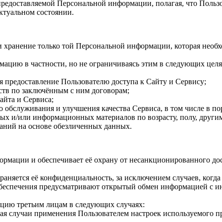
предоставляемой Персональной информации, полагая, что Пользо
ктуальном состоянии.
 и хранение только той Персональной информации, которая необ
ацию в частности, но не ограничиваясь этим в следующих целя
я предоставление Пользователю доступа к Сайту и Сервису;
ств по заключённым с ним договорам;
айта и Сервиса;
о обслуживания и улучшения качества Сервиса, в том числе в п
ых и/или информационных материалов по возрасту, полу, други
ваний на основе обезличенных данных.
рмации и обеспечивает её охрану от несанкционированного дос
аняется её конфиденциальность, за исключением случаев, когда 
обеспечения предусматривают открытый обмен информацией с и
цию третьим лицам в следующих случаях:
лючая случаи применения Пользователем настроек используемого