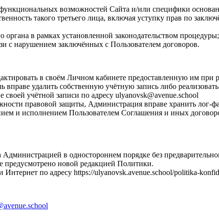
м функциональных возможностей Сайта и/или специфики основан
ственность такого третьего лица, включая уступку прав по заклю
го органа в рамках установленной законодательством процедуры;
зи с нарушением заключённых с Пользователем договоров.
редактировать в своём Личном кабинете предоставленную им пр
ль вправе удалить собственную учётную запись либо реализовать
 своей учётной записи по адресу ulyanovsk@avenue.school
ожности правовой защиты, Администрация вправе хранить лог-ф
ением и исполнением Пользователем Соглашения и иных договоров
а Администрацией в одностороннем порядке без предварительно
 не предусмотрено новой редакцией Политики.
тернет по адресу https://ulyanovsk.avenue.school/politika-konfide
@avenue.school