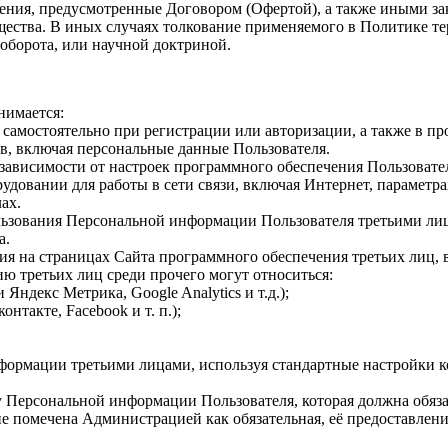
еления, предусмотренные Договором (Офертой), а также иными з
щества. В иных случаях толкование применяемого в Политике т
оборота, или научной доктриной.
нимается:
е самостоятельно при регистрации или авторизации, а также в п
енов, включая персональные данные Пользователя.
зависимости от настроек программного обеспечения Пользователя,
овании для работы в сети связи, включая Интернет, параметрах
ах.
ользования Персональной информации Пользователя третьими лиц
а.
я на страницах Сайта программного обеспечения третьих лиц, в 
 третьих лиц среди прочего могут относиться:
Яндекс Метрика, Google Analytics и т.д.);
нтакте, Facebook и т. п.);
информации третьими лицами, используя стандартные настройки
у Персональной информации Пользователя, которая должна обяза
е помечена Администрацией как обязательная, её предоставлени