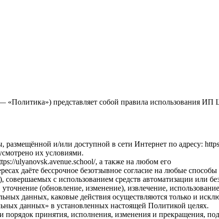
— «Политика») представляет собой правила использования ИП 
азмещённой и/или доступной в сети Интернет по адресу: https://ul
усмотрено их условиями.
ps://ulyanovsk.avenue.school/, а также на любом его
ересах даёте бессрочное безотзывное согласие на любые способ
), совершаемых с использованием средств автоматизации или бе
, уточнение (обновление, изменение), извлечение, использование
льных данных, каковые действия осуществляются только и искл
альных данных» в установленных настоящей Политикой целях.
 и порядок принятия, исполнения, изменения и прекращения, п