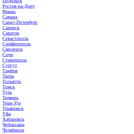
Подольск
Ростов-на-Дону
Рязань
Самара
Санкт-Петербург
Саранск
Саратов
Севастополь
Симферополь
Смоленск
Сочи
Ставрополь
Сургут
Тамбов
Тверь
Тольятти
Томск
Тула
Тюмень
Улан-Удэ
Ульяновск
Уфа
Хабаровск
Чебоксары
Челябинск