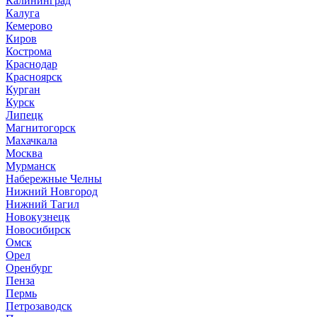
Калининград
Калуга
Кемерово
Киров
Кострома
Краснодар
Красноярск
Курган
Курск
Липецк
Магнитогорск
Махачкала
Москва
Мурманск
Набережные Челны
Нижний Новгород
Нижний Тагил
Новокузнецк
Новосибирск
Омск
Орел
Оренбург
Пенза
Пермь
Петрозаводск